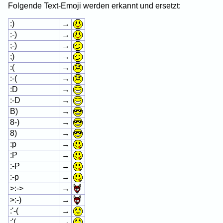
Folgende Text-Emoji werden erkannt und ersetzt:
:)
→
:-)
→
;-)
→
;)
→
:(
→
:-(
→
:D
→
:-D
→
B)
→
8-)
→
8)
→
:p
→
:P
→
:-P
→
:-p
→
>:->
→
>:-)
→
:'-(
→
:'(
→