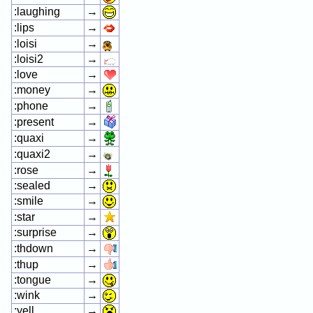
:laughing
→
:lips
→
:loisi
→
:loisi2
→
:love
→
:money
→
:phone
→
:present
→
:quaxi
→
:quaxi2
→
:rose
→
:sealed
→
:smile
→
:star
→
:surprise
→
:thdown
→
:thup
→
:tongue
→
:wink
→
:yell
→