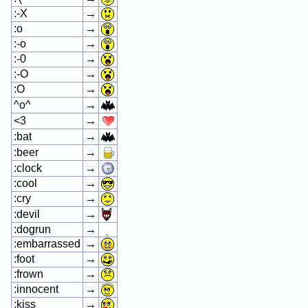
:-X
→
:o
→
:-o
→
:-0
→
:-O
→
:O
→
^o^
→
<3
→
:bat
→
:beer
→
:clock
→
:cool
→
:cry
→
:devil
→
:dogrun
→
:embarrassed
→
:foot
→
:frown
→
:innocent
→
:kiss
→