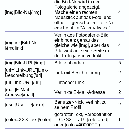
die Bild-Nr. wird in der
Fotogalerie angezeigt.
[img]Bild-Nr.[/img]
Mache einen rechten
4
Mausklick auf das Foto, und
öffne "Eigenschaften", die Nr.
erscheint im "Alternativtext".
Verlinktes Fotogalerie-Bild
einbinden; genau das
[imglink]Bild-Nr.
gleiche wie [img], aber das
4
[/imglink]
Bild wird auf seine Seite in
der Fotogalerie verlinkt.
[img]Bild-URL[/img]
Bild einbinden
5
[url="Link-URL"]Link-
Link mit Beschreibung
2
Beschreibung[/url]
[url]Link-URL[/url]
Einfacher Link
2
[mail]E-Mail-
Verlinkte E-Mail-Adresse
2
Adresse[/mail]
Benutzer-Nick, verlinkt zu
[user]User-ID[/user]
2
seinem Profil
gefärbter Text, Farbdefinition
[color=XXX]Text[/color]
lt. CSS2.1 (z.B. [color=red]
1
oder [color=#0000FF])