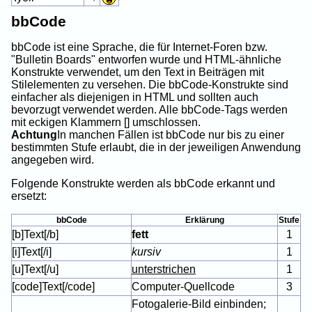
bbCode
bbCode ist eine Sprache, die für Internet-Foren bzw.
"Bulletin Boards" entworfen wurde und HTML-ähnliche
Konstrukte verwendet, um den Text in Beiträgen mit
Stilelementen zu versehen. Die bbCode-Konstrukte sind
einfacher als diejenigen in HTML und sollten auch
bevorzugt verwendet werden. Alle bbCode-Tags werden
mit eckigen Klammern [] umschlossen.
Achtung
In manchen Fällen ist bbCode nur bis zu einer
bestimmten Stufe erlaubt, die in der jeweiligen Anwendung
angegeben wird.
Folgende Konstrukte werden als bbCode erkannt und
ersetzt:
bbCode
Erklärung
Stufe
[b]Text[/b]
fett
1
[i]Text[/i]
kursiv
1
[u]Text[/u]
unterstrichen
1
[code]Text[/code]
Computer-Quellcode
3
Fotogalerie-Bild einbinden;