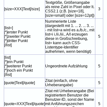
Textgröße, Größenangabe
als reine Zahl in Pixel oder lt.
[size=XXX]Text[/size]
3
CSS2.1 (z.B. [size=18],
[size=small] oder [size=12pt])
Nummerierte Liste
(dargestellt mit 1. ... 2. ... 3. ...
[list=]
- mit list=a wird es a./b./c., mit
[*]erster Punkt
list=i i./ii./iii., A/I erzeugen
[*]zweiter Punkt
5
diese in Großschreibung,
[*]dritter Punkt
list= kann auch CSS-
[/list]
Listentype-Identifier
aufnehmen, wenn benötigt)
[list]
[*]ein Punkt
[*]weiterer Punkt
Ungeordnete Aufzählung
5
[*]noch ein Punkt
[/list]
Zitat (einfach, ohne
[quote]Text[/quote]
5
Urheberangabe)
Zitat mit Urheberangabe (Bei
registriertem Benutzer die
Benutzer-ID, sonst der Name
[quote=XXX]Text[/quote]
mit Anführungszeichen
5